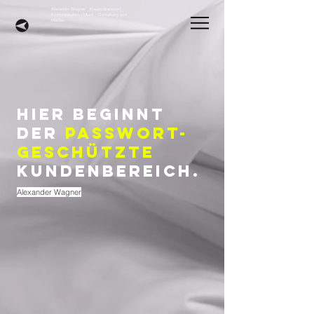
Alexander Wagner · Kreativdirektion |
Kommunikation | Musik · Gestaltung von
Medien
HIER BEGINNT
DER
passwort-
geschützte
KUNDENBEREICH.
Alexander Wagner